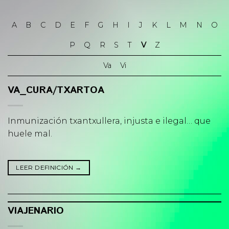
Skip
to
A
B
C
D
E
F
G
H
I
J
K
L
M
N
O
content
P
Q
R
S
T
V
Z
Va
Vi
VA_CURA/TXARTOA
Inmunización txantxullera, injusta e ilegal… que
huele mal.
LEER DEFINICIÓN
→
VIAJENARIO