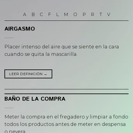
Skip
to
A
B
C
F
L
M
O
P
R
T
V
content
AIRGASMO
Placer intenso del aire que se siente en la cara
cuando se quita la mascarilla.
LEER DEFINICIÓN
→
BAÑO DE LA COMPRA
Meter la compra en el fregadero y limpiar a fondo
todos los productos antes de meter en despensa
o nevera.