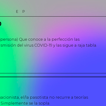
E
P
D
persona) Que conoce a la perfección las
misión del virus COVID-19 y las sigue a raja tabla.
acionista, el/la pasotista no recurre a teorías
 Simplemente se la sopla.