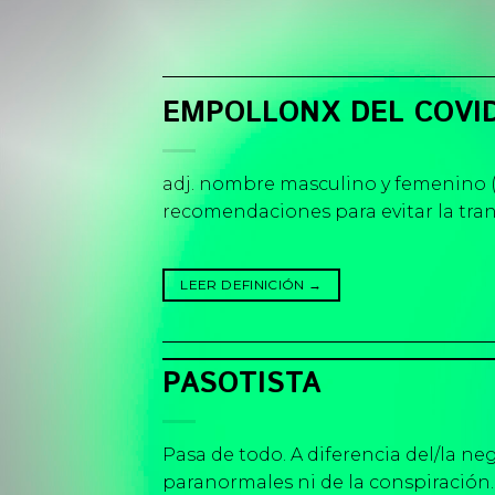
Skip
to
content
EMPOLLONX DEL COVI
adj. nombre masculino y femenino (
recomendaciones para evitar la trans
LEER DEFINICIÓN
→
PASOTISTA
Pasa de todo. A diferencia del/la neg
paranormales ni de la conspiración.