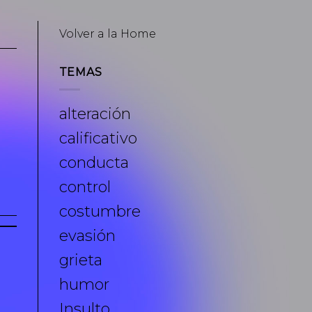
Volver a la Home
TEMAS
alteración
calificativo
conducta
control
costumbre
evasión
grieta
humor
Insulto