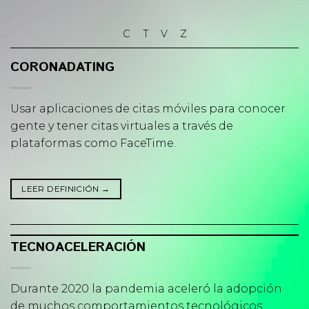
Skip
to
C
T
V
Z
content
CORONADATING
Usar aplicaciones de citas móviles para conocer
gente y tener citas virtuales a través de
plataformas como FaceTime.
LEER DEFINICIÓN
→
TECNOACELERACIÓN
Durante 2020 la pandemia aceleró la adopción
de muchos comportamientos tecnológicos,