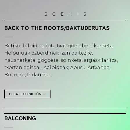
Skip
to
B
C
E
H
I
S
content
BACK TO THE ROOTS/BAKTUDERUTAS
Betiko ibilbide edota txangoen berrikusketa.
Helburuak ezberdinak izan daitezke;
hausnarketa, gogoeta, soinketa, argazkilaritza,
txortan egitea… Adibideak; Abusu, Artxanda,
Bolintxu, Indautxu…
LEER DEFINICIÓN
→
BALCONING