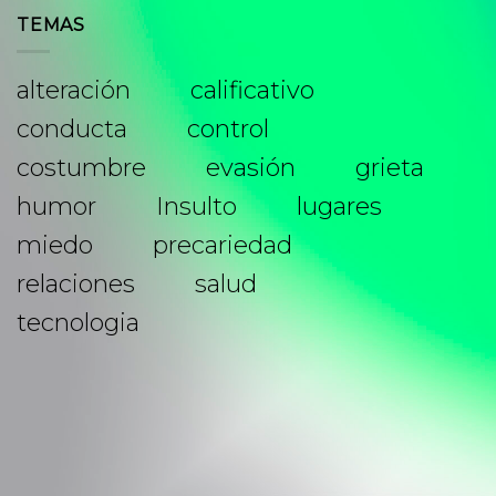
TEMAS
alteración
calificativo
conducta
control
costumbre
evasión
grieta
humor
Insulto
lugares
miedo
precariedad
relaciones
salud
tecnologia