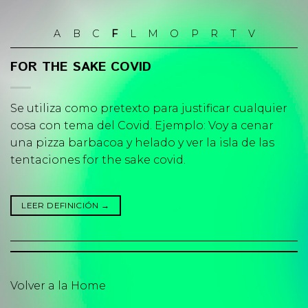
Skip
to
A
B
C
F
L
M
O
P
R
T
V
content
FOR THE SAKE COVID
Se utiliza como pretexto para justificar cualquier
cosa con tema del Covid. Ejemplo: Voy a cenar
una pizza barbacoa y helado y ver la isla de las
tentaciones for the sake covid.
LEER DEFINICIÓN
→
Volver a la Home