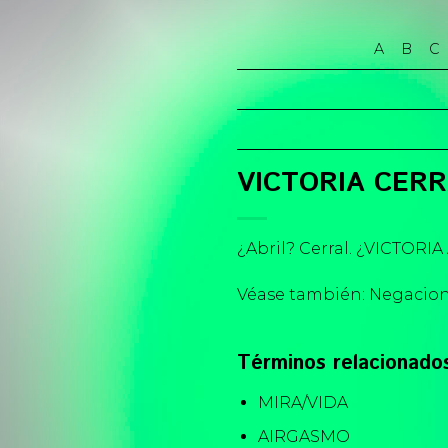
Skip
to
A
B
C
content
VICTORIA CER
¿Abril? Cerral. ¿VICTORI
Véase también: Negacion
Términos relacionado
MIRA/VIDA
AIRGASMO