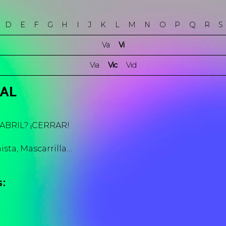
D
E
F
G
H
I
J
K
L
M
N
O
P
Q
R
S
Va
Vi
Via
Vic
Vid
RAL
A ABRIL? ¡CERRAR!
ista,
Mascarrilla
…
s: