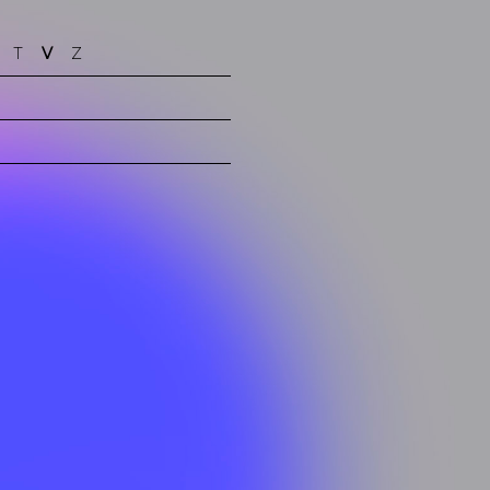
T
V
Z