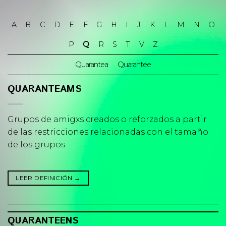
Skip
to
A
B
C
D
E
F
G
H
I
J
K
L
M
N
O
content
P
Q
R
S
T
V
Z
Quarantea
Quarantee
QUARANTEAMS
Grupos de amigxs creados o reforzados a partir
de las restricciones relacionadas con el tamaño
de los grupos.
LEER DEFINICIÓN
→
QUARANTEENS