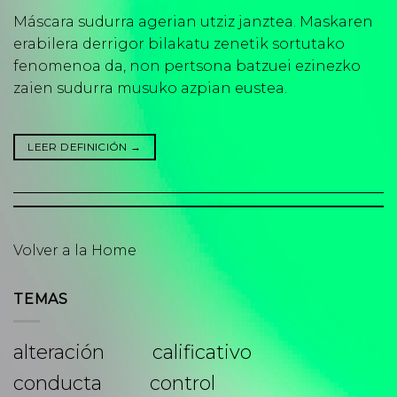
Máscara sudurra agerian utziz janztea. Maskaren
erabilera derrigor bilakatu zenetik sortutako
fenomenoa da, non pertsona batzuei ezinezko
zaien sudurra musuko azpian eustea.
LEER DEFINICIÓN
→
Volver a la Home
TEMAS
alteración
calificativo
conducta
control