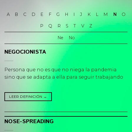
Skip
to
A
B
C
D
E
F
G
H
I
J
K
L
M
N
O
content
P
Q
R
S
T
V
Z
Ne
No
NEGOCIONISTA
Persona que no es que no niega la pandemia
sino que se adapta a ella para seguir trabajando
LEER DEFINICIÓN
→
NOSE-SPREADING