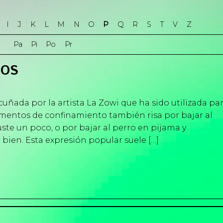
I
J
K
L
M
N
O
P
Q
R
S
T
V
Z
Pa
Pi
Po
Pr
LOS
ñada por la artista La Zowi que ha sido utilizada pa
entos de confinamiento también risa por bajar al
ste un poco, o por bajar al perro en pijama y
bien. Esta expresión popular suele […]