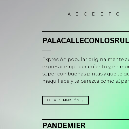
Skip
to
A
B
C
D
E
F
G
H
content
PALACALLECONLOSRU
Expresión popular originalmente acu
expresar empoderamiento y, en mom
super con buenas pintas y que te gu
maquillada y te parezca como súper 
LEER DEFINICIÓN
→
PANDEMIER