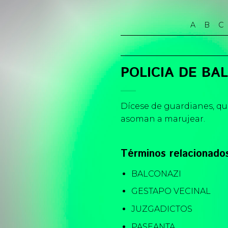
Skip
to
A
B
C
content
POLICIA DE BA
Dícese de guardianes, qu
asoman a marujear.
Términos relacionado
BALCONAZI
GESTAPO VECINAL
JUZGADICTOS
PASEANTA