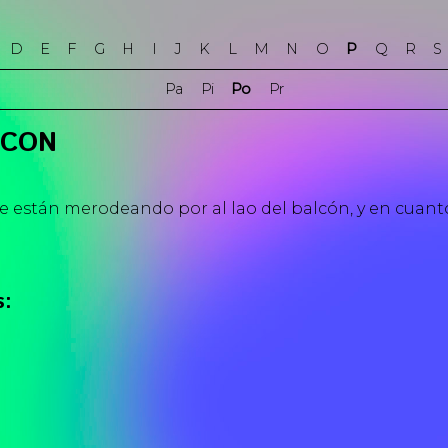
D
E
F
G
H
I
J
K
L
M
N
O
P
Q
R
S
Pa
Pi
Po
Pr
LCON
e están merodeando por al lao del balcón, y en cuant
s: