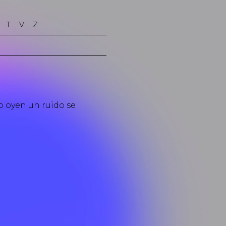
T
V
Z
o oyen un ruido se