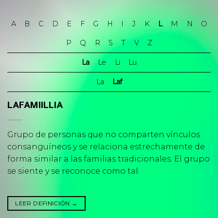
Skip
to
A
B
C
D
E
F
G
H
I
J
K
L
M
N
O
content
P
Q
R
S
T
V
Z
La
Le
Li
Lu
La
Laf
LAFAMIILLIA
Grupo de personas que no comparten vínculos
consanguíneos y se relaciona estrechamente de
forma similar a las familias tradicionales. El grupo
se siente y se reconoce como tal.
LEER DEFINICIÓN
→