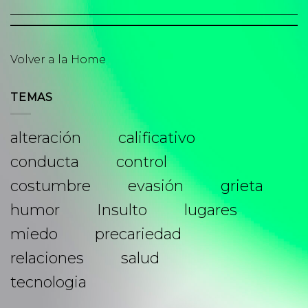
Volver a la Home
TEMAS
alteración
calificativo
conducta
control
costumbre
evasión
grieta
humor
Insulto
lugares
miedo
precariedad
relaciones
salud
tecnologia