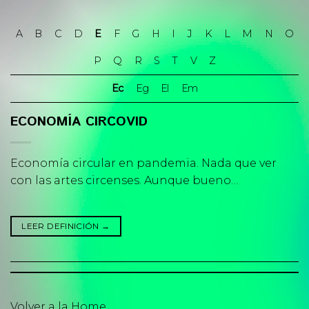
Skip
to
A
B
C
D
E
F
G
H
I
J
K
L
M
N
O
content
P
Q
R
S
T
V
Z
Ec
Eg
El
Em
ECONOMÍA CIRCOVID
Economía circular en pandemia. Nada que ver
con las artes circenses. Aunque bueno…
LEER DEFINICIÓN
→
Volver a la Home