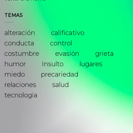
TEMAS
alteración
calificativo
conducta
control
costumbre
evasión
grieta
humor
Insulto
lugares
miedo
precariedad
relaciones
salud
tecnologia