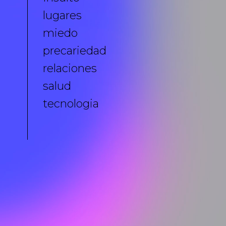
lugares
miedo
precariedad
relaciones
salud
tecnologia