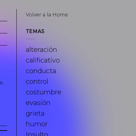
Volver a la Home
TEMAS
alteración
calificativo
conducta
control
a,
costumbre
evasión
grieta
humor
Insulto