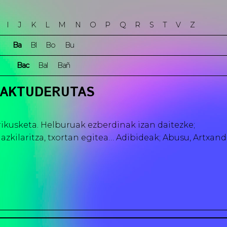
I
J
K
L
M
N
O
P
Q
R
S
T
V
Z
Ba
Bl
Bo
Bu
Bac
Bal
Bañ
BAKTUDERUTAS
ikusketa. Helburuak ezberdinak izan daitezke;
azkilaritza, txortan egitea… Adibideak; Abusu, Artxand