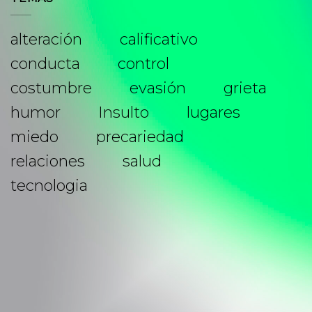
alteración
calificativo
conducta
control
costumbre
evasión
grieta
humor
Insulto
lugares
miedo
precariedad
relaciones
salud
tecnologia