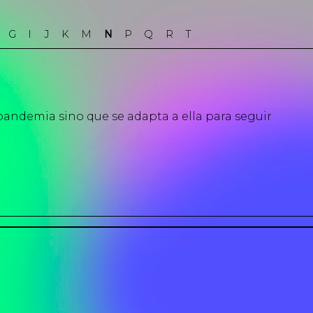
G
I
J
K
M
N
P
Q
R
T
pandemia sino que se adapta a ella para seguir