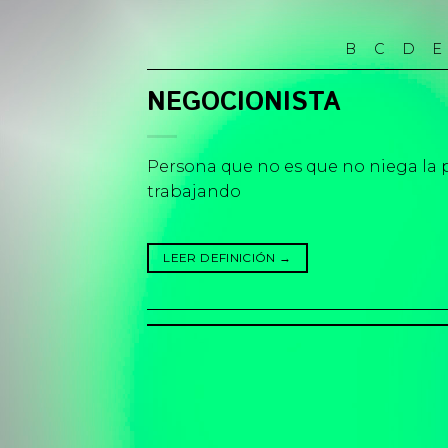
Skip
to
B
C
D
E
content
NEGOCIONISTA
Persona que no es que no niega la 
trabajando
LEER DEFINICIÓN
→