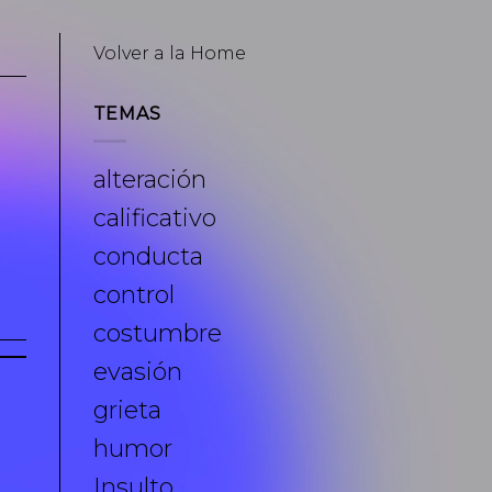
Volver a la Home
TEMAS
alteración
calificativo
conducta
control
costumbre
evasión
grieta
humor
Insulto