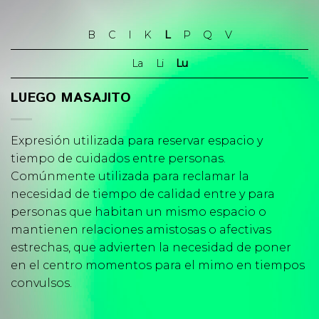
Skip
to
B
C
I
K
L
P
Q
V
content
La
Li
Lu
LUEGO MASAJITO
Expresión utilizada para reservar espacio y
tiempo de cuidados entre personas.
Comúnmente utilizada para reclamar la
necesidad de tiempo de calidad entre y para
personas que habitan un mismo espacio o
mantienen relaciones amistosas o afectivas
estrechas, que advierten la necesidad de poner
en el centro momentos para el mimo en tiempos
convulsos.