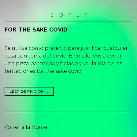
Skip
to
B
D
F
L
T
content
FOR THE SAKE COVID
Se utiliza como pretexto para justificar cualquier
cosa con tema del Covid. Ejemplo: Voy a cenar
una pizza barbacoa y helado y ver la isla de las
tentaciones for the sake covid.
LEER DEFINICIÓN
→
Volver a la Home