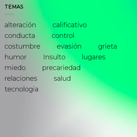
TEMAS
alteración
calificativo
conducta
control
costumbre
evasión
grieta
humor
Insulto
lugares
miedo
precariedad
relaciones
salud
tecnologia