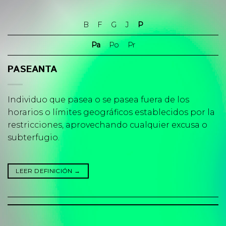
Skip
to
B
F
G
J
P
content
Pa
Po
Pr
PASEANTA
Individuo que pasea o se pasea fuera de los
horarios o límites geográficos establecidos por la
restricciones, aprovechando cualquier excusa o
subterfugio.
LEER DEFINICIÓN
→