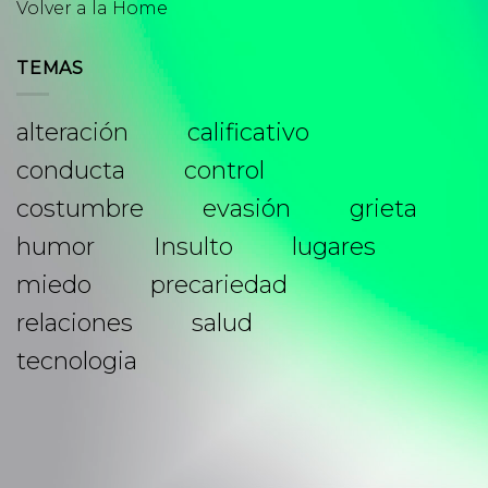
Volver a la Home
TEMAS
alteración
calificativo
conducta
control
costumbre
evasión
grieta
humor
Insulto
lugares
miedo
precariedad
relaciones
salud
tecnologia