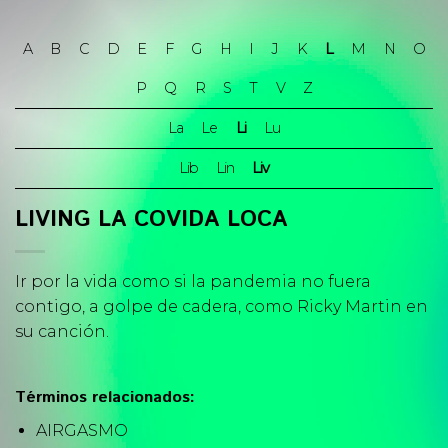
Skip
to
A
B
C
D
E
F
G
H
I
J
K
L
M
N
O
content
P
Q
R
S
T
V
Z
La
Le
Li
Lu
Lib
Lin
Liv
LIVING LA COVIDA LOCA
Ir por la vida como si la pandemia no fuera
contigo, a golpe de cadera, como Ricky Martin en
su canción.
Términos relacionados:
AIRGASMO