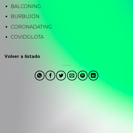
BALCONING
BURBUJÓN
CORONADATING
COVIDGLOTA
Volver a listado