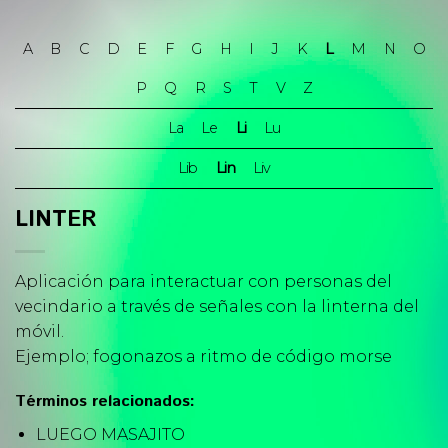
Skip
to
A
B
C
D
E
F
G
H
I
J
K
L
M
N
O
content
P
Q
R
S
T
V
Z
La
Le
Li
Lu
Lib
Lin
Liv
LINTER
Aplicación para interactuar con personas del
vecindario a través de señales con la linterna del
móvil.
Ejemplo; fogonazos a ritmo de código morse
Términos relacionados:
LUEGO MASAJITO