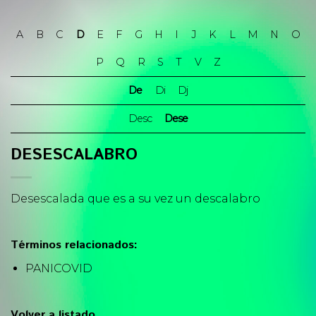
Skip
to
A
B
C
D
E
F
G
H
I
J
K
L
M
N
O
content
P
Q
R
S
T
V
Z
De
Di
Dj
Desc
Dese
DESESCALABRO
Desescalada que es a su vez un descalabro
Términos relacionados:
PANICOVID
Volver a listado