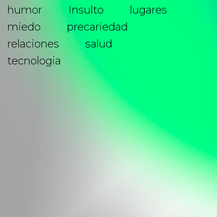
humor
Insulto
lugares
miedo
precariedad
relaciones
salud
tecnologia